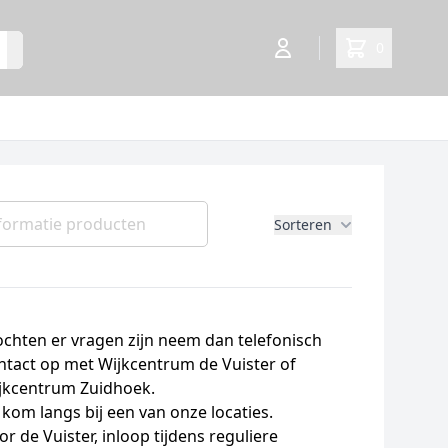
0
Open user menu
items in cart,
formatie producten
Sorteren
chten er vragen zijn neem dan telefonisch
ntact op met Wijkcentrum de Vuister of
jkcentrum Zuidhoek.
 kom langs bij een van onze locaties.
or de Vuister, inloop tijdens reguliere