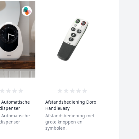
0 van de 5 sterren
0 van de 5 sterren
 Automatische
Afstandsbediening Doro
dispenser
HandleEasy
 Automatische
Afstandsbediening met
dispenser
grote knoppen en
symbolen.