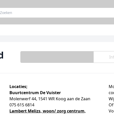
d
Bestellen
In
Locaties;
Mo
Buurtcentrum De Vuister
co
Molenwerf 44, 1541 WR Koog aan de Zaan
Wi
075 615 6814
Of
Lambert Melizs, woon/ zorg centrum,
Vo