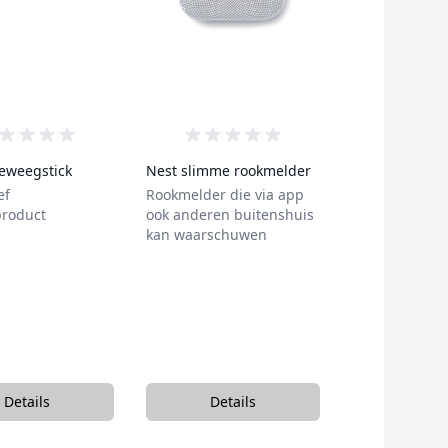
0 van de 5 sterren
0 van de 5 sterren
eweegstick
Nest slimme rookmelder
ef
Rookmelder die via app
roduct
ook anderen buitenshuis
kan waarschuwen
Details
Details
, Moofie beweegstick
, Nest slimme rookmelder