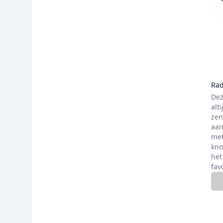
Rad
Dez
alt
zen
aan
met
kno
het
fav