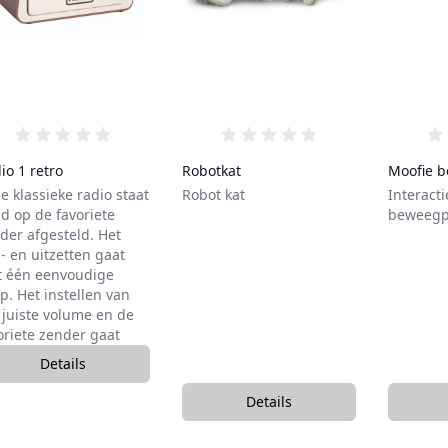
0 van de 5 sterren
0 van de 5 sterren
io 1 retro
Robotkat
Moofie b
e klassieke radio staat
Robot kat
Interacti
ijd op de favoriete
beweegp
der afgesteld. Het
- en uitzetten gaat
 één eenvoudige
p. Het instellen van
 juiste volume en de
oriete zender gaat
Details
, Radio 1 retro
Details
, Robotkat