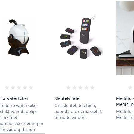
0 van de 5 sterren
0 van de 5 sterren
llo waterkoker
Sleutelvinder
Medido -
Medicijn
telbare waterkoker
Om sleutel, telefoon,
chikt voor dagelijks
agenda etc gemakkelijk
Medido -
ruik met
terug te vinden.
Medicijn
ligheidsvoorzieningen
eenvoudig design.