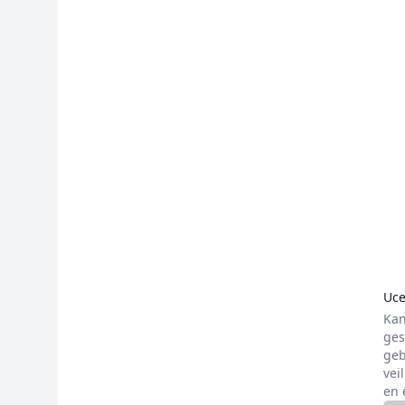
Uce
Kan
ges
geb
vei
en 